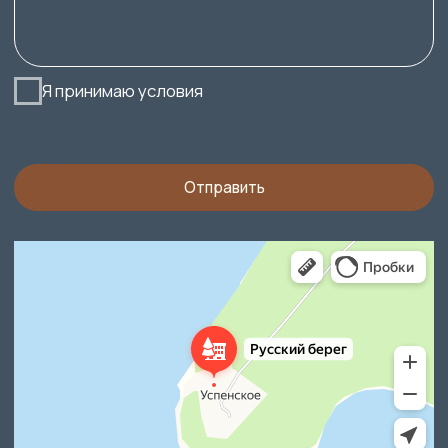
Мы находимся
Ульяновская область, Старомайнский
район, село Верхняя Матросовка,
дом 1
Юридическая информация
433460, Россия. Ульяновская область
м.р-н. Старомайнский, с.п. Жедяевское,
с. Успенское, ул. Цареградская, д. 1
Тел: 8 800 550 73 11
E-mail:
rusbreg@mail.ru