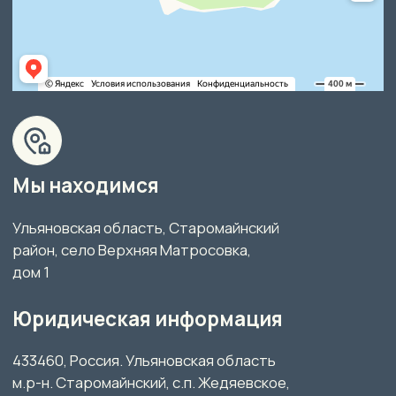
ОГРН 1077325009948,
ИНН 7325073727 КПП 732501001
р/с 40702810765000000460
в Ульяновском РФ ОАО «Россельхозбанк»
к/с 30101810200000000897
БИК 047308897
Правовая информация
Политика конфиденциальности