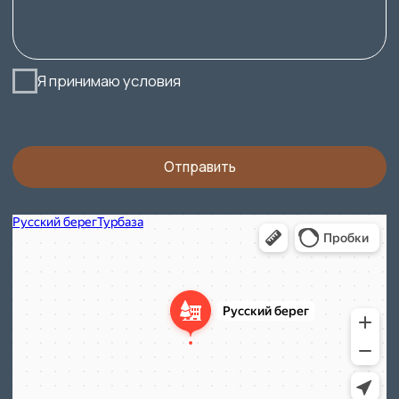
Мы находимся
Ульяновская область, Старомайнский
район, село Верхняя Матросовка,
дом 1
Юридическая информация
433460, Россия. Ульяновская область
м.р-н. Старомайнский, с.п. Жедяевское,
с. Успенское, ул. Цареградская, д. 1
Тел: 8 800 550 73 11
E-mail:
rusbreg@mail.ru