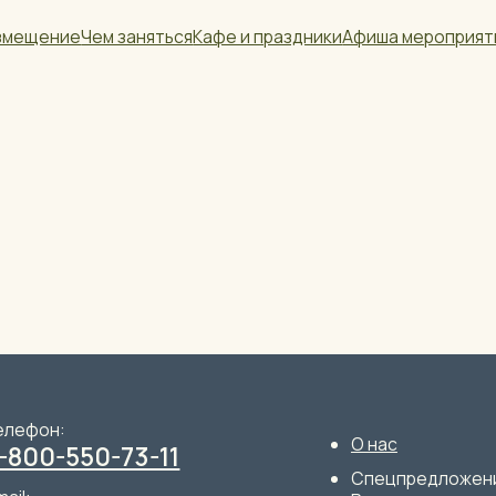
ие
Чем заняться
Кафе и праздники
Афиша мероприятий
Контакты
:
О нас
Чем зан
-550-73-11
Кафе и 
Спецпредложения
Размещение
eg@mail.ru